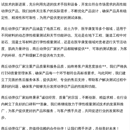
试技术的新进展，充分利用先进的技术手段和设备，开发出符合市场需求的高性能
动弹仪产品。我们始终关注客户的实际需求，不断优化产品设计，确保产品具有稳
定性、精准性和可靠性，为用户提供更好的测试体验。
商丘动弹仪厂家的产品涵盖了地质工程、岩土力学、医学康复等多个领域，适用于
不同材料的动态弹性模量测试和关节功能评估。无论是在地下工程、隧道工程中对
岩石、混凝土等材料进行弹性模量测试，还是在医学康复领域对患者进行关节活动
度、肌肉力量评估，商丘动弹仪厂家的产品都能够提供**、可靠的测试数据，为客
户的科研、生产和缓解工作提供有力支持。
商丘动弹仪厂家注重产品质量和服务品质，始终将客户满意度放在**。我们严格执
行ISO质量管理体系，确保产品每一个环节都符合高标准要求。与此同时，我们建
立了完善的售后服务体系，提供及时、专业的售后支持，帮助客户解决测试过程中
遇到的问题，确保客户能够充分发挥动弹仪产品的性能和功能。
商丘动弹仪厂家始终秉承“诚信经营、质量”的宗旨，不断创新、精益求精，在行业
内树立了良好的口碑和**形象。我们将继续致力于弹性模量测试技术的发展和推
广，为客户提供更好的产品和服务，与客户携手共进，共同促进行业的发展和进
步。
商丘动弹仪厂家，您值得信赖的合作伙伴！让我们携手并进，共创美好未来！