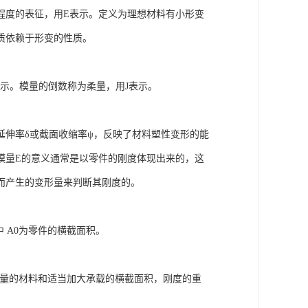
程度的表征，用E表示。定义为理想材料有小形变
性质依赖于形变的性质。
示。模量的倒数称为柔量，用J表示。
延伸率δ或截面收缩率ψ，反映了材料塑性变形的能
模量E的意义通常是以零件的刚度体现出来的，这
而产生的变形量来判断其刚度的。
 A0为零件的横截面积。
模量的材料和适当加大承载的横截面积，刚度的重