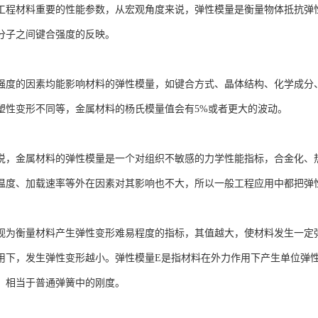
工程材料重要的性能参数，从宏观角度来说，弹性模量是衡量物体抵抗弹
分子之间键合强度的反映。
强度的因素均能影响材料的弹性模量，如键合方式、晶体结构、化学成分
塑性变形不同等，金属材料的杨氏模量值会有5%或者更大的波动。
说，金属材料的弹性模量是一个对组织不敏感的力学性能指标，合金化、
温度、加载速率等外在因素对其影响也不大，所以一般工程应用中都把弹
视为衡量材料产生弹性变形难易程度的指标，其值越大，使材料发生一定
用下，发生弹性变形越小。弹性模量E是指材料在外力作用下产生单位弹
，相当于普通弹簧中的刚度。