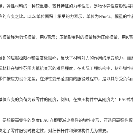
量，弹性材料的一种较重要、较具特征的力学性质，是物体弹性变形难易
应的应变之比。E以σ单位面积上承受的力表示，单位为N/m^2。模量的
的模量称为剪切模量，用G表示；压缩形变时的模量称为压缩模量，用K表
得到的屈服极限σs和强度极限σb，反映了材料对力的作用的承受能力，而
示材料在弹性范围内抵抗变形的难易程度，在实际工程结构中，材料弹性
零件按应力设计定型，在弹性变形范围内的服役过程中，是以其所受负荷
单位应变的负荷为该零件的刚度，例如，在拉压构件中其刚度为：EA0式中
，要想提高零件的刚度E A0,亦即要减少零件的弹性变形，可选用高弹性
决定了零件服役时稳定性，对细长杆件和薄壁构件尤为重要。