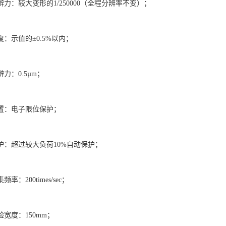
辨力：较大变形的1/250000（全程分辨率不变）；
度：示值的±0.5%以内；
辨力：0.5µm；
装置：电子限位保护；
护：超过较大负荷10%自动保护；
率：200times/sec；
验宽度：150mm；