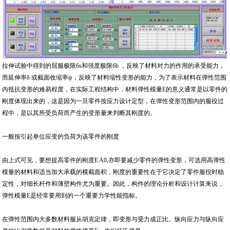
拉伸试验中得到的屈服极限бs和强度极限бb ，反映了材料对力的作用的承受能力，
而延伸率δ 或截面收缩率ψ，反映了材料缩性变形的能力，为了表示材料在弹性范围
内抵抗变形的难易程度，在实际工程结构中，材料弹性模量E的意义通常是以零件的
刚度体现出来的，这是因为一旦零件按应力设计定型，在弹性变形范围内的服役过
程中，是以其所受负荷而产生的变形量来判断其刚度的。
一般按引起单位应变的负荷为该零件的刚度
由上式可见，要想提高零件的刚度E A0,亦即要减少零件的弹性变形，可选用高弹性
模量的材料和适当加大承载的横截面积，刚度的重要性在于它决定了零件服役时稳
定性，对细长杆件和薄壁构件尤为重要。因此，构件的理论分析和设计计算来说，
弹性模量E是经常要用到的一个重要力学性能指标。
在弹性范围内大多数材料服从胡克定律，即变形与受力成正比。纵向应力与纵向应