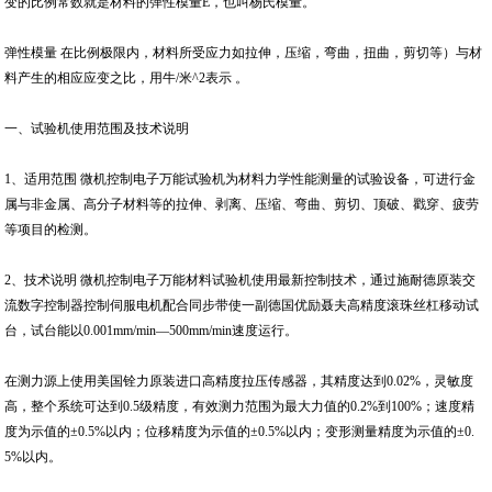
变的比例常数就是材料的弹性模量E，也叫杨氏模量。
弹性模量 在比例极限内，材料所受应力如拉伸，压缩，弯曲，扭曲，剪切等）与材
料产生的相应应变之比，用牛/米^2表示 。
一、试验机使用范围及技术说明
1、适用范围 微机控制电子万能试验机为材料力学性能测量的试验设备，可进行金
属与非金属、高分子材料等的拉伸、剥离、压缩、弯曲、剪切、顶破、戳穿、疲劳
等项目的检测。
2、技术说明 微机控制电子万能材料试验机使用最新控制技术，通过施耐德原装交
流数字控制器控制伺服电机配合同步带使一副德国优励聂夫高精度滚珠丝杠移动试
台，试台能以0.001mm/min—500mm/min速度运行。
在测力源上使用美国铨力原装进口高精度拉压传感器，其精度达到0.02%，灵敏度
高，整个系统可达到0.5级精度，有效测力范围为最大力值的0.2%到100%；速度精
度为示值的±0.5%以内；位移精度为示值的±0.5%以内；变形测量精度为示值的±0.
5%以内。