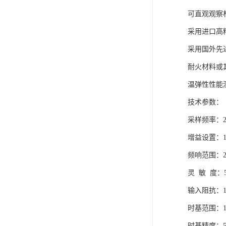
可直观观察
采用进口高
采用国外先
耐火材料或
温弹性性能
技术参数：
采样频率：2
增益设置：1—
频响范围：20
灵 敏 度：50
输入阻抗：1M
时基范围：10n
时基精度：5