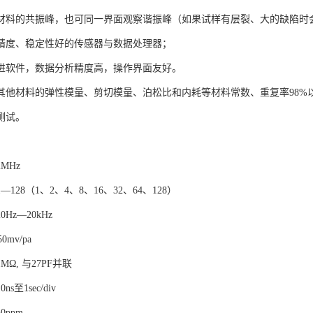
材料的共振峰，也可同一界面观察谐振峰（如果试样有层裂、大的缺陷时
精度、稳定性好的传感器与数据处理器；
进软件，数据分析精度高，操作界面友好。
其他材料的弹性模量、剪切模量、泊松比和内耗等材料常数、重复率98%
测试。
MHz
128（1、2、4、8、16、32、64、128）
Hz—20kHz
mv/pa
Ω, 与27PF并联
s至1sec/div
0ppm