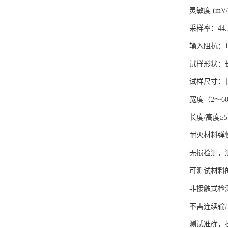
灵敏度 (mV/P
采样率：44.1k/
输入阻抗：1.
试样形状：
试样尺寸：长
宽度（2～6
长度/高度≥5
耐火材料弹
无损检测，
可测试材料
非接触式检
不需连续输
测试准确，