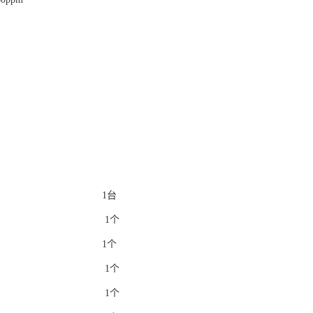
仪主机 1台
感器 1个
放大器 1个
励器 1个
励锤 1个