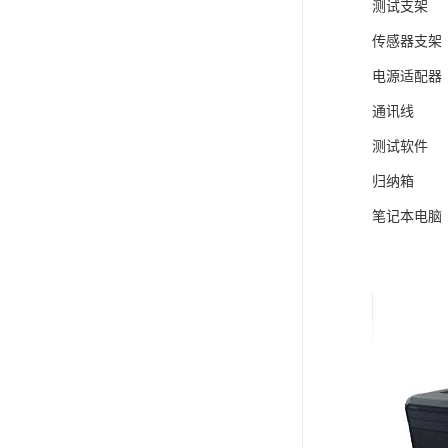
测试
传感
电源
通
测试
归
笔记