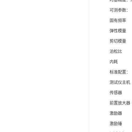
可测参数：
固有频率
弹性模量
剪切模量
泊松比
内耗
标准配置：
测试
传
前置
激
激