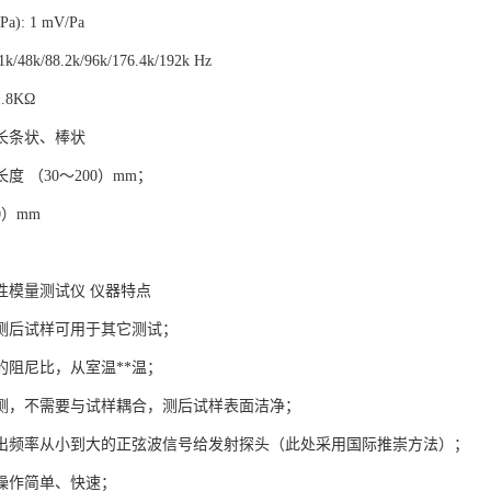
a): 1 mV/Pa
48k/88.2k/96k/176.4k/192k Hz
8KΩ
长条状、棒状
度 （30～200）mm；
0）mm
性模量测试仪 仪器特点
测后试样可用于其它测试；
的阻尼比，从室温**温；
测，不需要与试样耦合，测后试样表面洁净；
出频率从小到大的正弦波信号给发射探头（此处采用国际推崇方法）；
操作简单、快速；