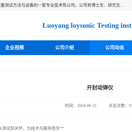
洛阳卓声仪器有限公司是一家致力于研究各种固体材料弹性模量测试方法与设备的一家专业技术性公司，公司有博士生、研究生等相关人员专业从事该技术的研发开拓，目前已开发成功出常温动态弹性模量仪、高温动态弹性模量仪，可测试不同材料、不同形状的弹性模量，测试技术达国内成员之一水平，国际先进水平，望有识之士能共同合作，为材料的生产、研发提供必要的技术支持。
企业视频
公司介绍
公司动态
开封动弹仪
时间：2024-06-21
点击次数：91
从测试到关怀，为技术与服务而生**