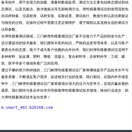
备等组件，用于实现力的加载、测量和数据处理。测试方法主要包括静态测试和动
态测试，以及共振法、脉冲激振法等无损检测方法。弹性模量测试仪的使用流程包
括试样制备、仪器校准、试样安装、实验设置、测试执行、数据分析以及结果验证
与报告的过程。在操作过程中需要注意定期维护、遵守规程以及选择合适的测试方
法和参数。
在弹性模量测试领域，三门峡弹性模量测试仪厂家不仅致力于产品的研发与生产，
还注重提供的技术服务。我们拥有丰富的知识，严格的品质管理体系，以及与客户
紧密合作的态度，致力于成为客户信赖的合作伙伴。我们的弹性模量测试仪适用于
多种材料，如金属、塑料、陶瓷、混凝土、复合材料等，在材料科学、工程、建
筑、医学等多个领域有着广泛的应用。
通过不懈的努力和持续的，三门峡弹性模量测试仪厂家将继续提升产品技术水平与
服务质量，不断满足客户需求，促进相关行业的发展。我们相信，在国内外市场竞
争中，三门峡弹性模量测试仪厂家将展现出强大的活力与竞争力，实现共赢发展的
愿景。我们期待与多合作伙伴共同探索弹性模量测试技术领域，推动行业进步，助
力弹性模量测试技术走向世界！
m.smart_402.b2b168.com