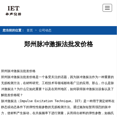
您当前的位置：
首页
>
公司动态
郑州脉冲激振法批发价格
郑州脉冲激振法批发价格
郑州脉冲激振法批发价格是一个备受关注的话题，因为脉冲激振法作为一种重要的
无损检测方法，在材料研究、工程技术等领域都有着广泛的应用。那么，什么是脉
冲激振法？为什么它如此重要？以及在郑州地区，如何获得脉冲激振法设备以及了
解批发价格呢？
脉冲激振法（Impulse Excitation Technique, IET）是一种用于测定材料在
静态或动态条件下的弹性性能参数的无损检测方法。通过施加短暂而强烈的脉冲
力，使材料产生振动，在共振频率下进行测量，从而得出材料的弹性参数，如杨氏