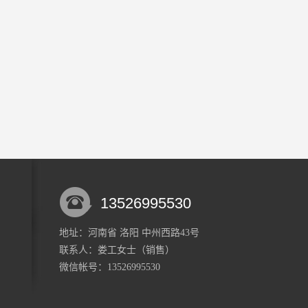
13526995530
地址：河南省 洛阳 中州西路43号
联系人：娄工
女士
（销售）
微信帐号：13526995530