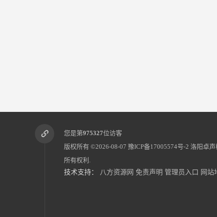
您是第
975327
位访客
版权所有 ©2026-08-07
豫ICP备17005574号-2
洛阳卓声
所有权利.
技术支持：
八方资源网
免责声明
管理员入口
网站