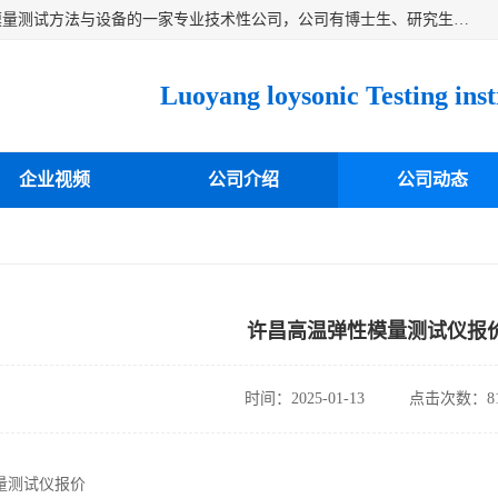
洛阳卓声仪器有限公司是一家致力于研究各种固体材料弹性模量测试方法与设备的一家专业技术性公司，公司有博士生、研究生等相关人员专业从事该技术的研发开拓，目前已开发成功出常温动态弹性模量仪、高温动态弹性模量仪，可测试不同材料、不同形状的弹性模量，测试技术达国内成员之一水平，国际先进水平，望有识之士能共同合作，为材料的生产、研发提供必要的技术支持。
企业视频
公司介绍
公司动态
许昌高温弹性模量测试仪报
时间：2025-01-13
点击次数：81
量测试仪报价