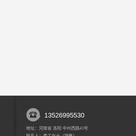
13526995530
地址：河南省 洛阳 中州西路43号
联系人：娄工
女士
（销售）