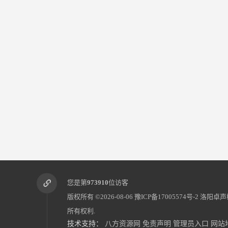
您是第
973910
位访客
版权所有 ©2026-08-06
豫ICP备17005574号-2
洛阳卓声
所有权利.
技术支持：
八方资源网
免责声明
管理员入口
网站