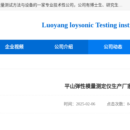
洛阳卓声仪器有限公司是一家致力于研究各种固体材料弹性模量测试方法与设备的一家专业技术性公司，公司有博士生、研究生等相关人员专业从事该技术的研发开拓，目前已开发成功出常温动态弹性模量仪、高温动态弹性模量仪，可测试不同材料、不同形状的弹性模量，测试技术达国内成员之一水平，国际先进水平，望有识之士能共同合作，为材料的生产、研发提供必要的技术支持。
企业视频
公司介绍
公司动态
平山弹性模量测定仪生产厂
时间：2025-02-06
点击次数：84