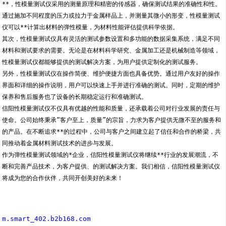
**，性模量测试仪采用的测量原理和精密的传感器，确保测试结果的准确性和性。
通过施加不同程度的压力或拉力于金属样品上，并测量其微小的形变，性模量测试
仪可以**计算出材料的弹性模量，为材料性能评估提供科学依据。
其次，性模量测试仪具有灵活的测试参数设置和多功能的数据采集系统，满足不同
材料和测试要求的需要。无论是在材料科学研究、金属加工还是机械制造等领域，
性模量测试仪都能够提供的测试解决方案，为用户提供定制化的测试服务。
另外，性模量测试仪在操作简便、维护便捷方面也具备优势。通过用户友好的操作
界面和详细的操作说明，用户可以快速上手并进行准确的测试。同时，定期的维护
保养和售后服务也了设备的长期稳定运行和准确测试。
信阳性模量测试仪不仅具有优越的性能和质量，还承载着公司对行业发展的责任与
使命。公司始终秉承“客户至上，质量”的宗旨，力求为客户提供无微不至的服务和
的产品。在不断追求**的过程中，公司与客户之间建立起了信任和合作的桥梁，共
同推动着金属材料测试技术的进步与发展。
作为弹性模量测试领域的*企业，信阳性模量测试仪将继续**行业的发展潮流，不
断和完善产品技术，为客户提供、的测试解决方案。我们相信，信阳性模量测试仪
将成为您的合作伙伴，共同开创美好的未来！
m.smart_402.b2b168.com