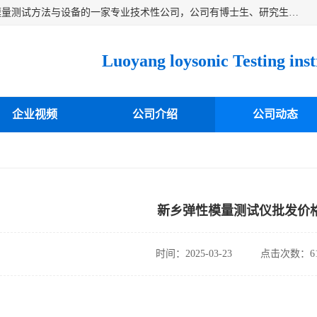
洛阳卓声仪器有限公司是一家致力于研究各种固体材料弹性模量测试方法与设备的一家专业技术性公司，公司有博士生、研究生等相关人员专业从事该技术的研发开拓，目前已开发成功出常温动态弹性模量仪、高温动态弹性模量仪，可测试不同材料、不同形状的弹性模量，测试技术达国内成员之一水平，国际先进水平，望有识之士能共同合作，为材料的生产、研发提供必要的技术支持。
企业视频
公司介绍
公司动态
新乡弹性模量测试仪批发价
时间：2025-03-23
点击次数：61