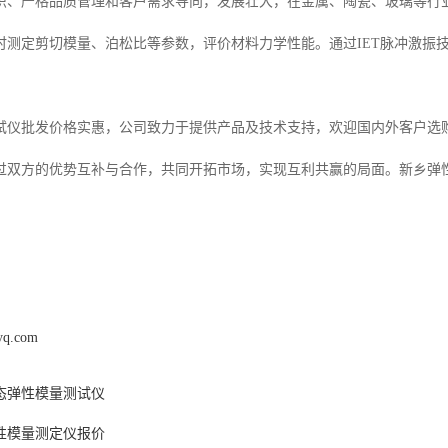
识、严格品质管理和客户需求导向，发展壮大，在金属、陶瓷、玻璃等行
时测定剪切模量、泊松比等参数，评价材料力学性能。通过IET脉冲激振
试仪批发价格实惠，公司致力于提供产品及技术支持，欢迎国内外客户选
过双方的优势互补与合作，共同开拓市场，实现互利共赢的局面。新乡弹
syq.com
态弹性模量测试仪
性模量测定仪报价