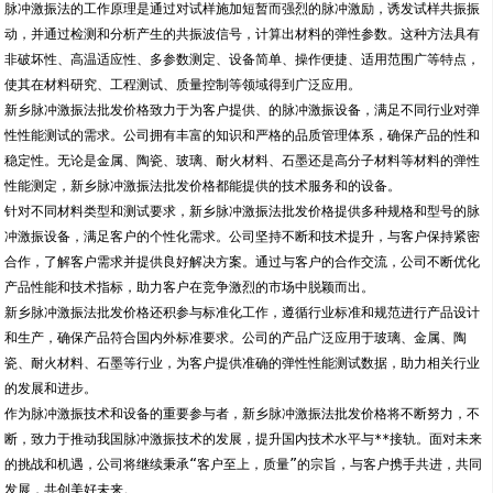
脉冲激振法的工作原理是通过对试样施加短暂而强烈的脉冲激励，诱发试样共振振
动，并通过检测和分析产生的共振波信号，计算出材料的弹性参数。这种方法具有
非破坏性、高温适应性、多参数测定、设备简单、操作便捷、适用范围广等特点，
使其在材料研究、工程测试、质量控制等领域得到广泛应用。
新乡脉冲激振法批发价格致力于为客户提供、的脉冲激振设备，满足不同行业对弹
性性能测试的需求。公司拥有丰富的知识和严格的品质管理体系，确保产品的性和
稳定性。无论是金属、陶瓷、玻璃、耐火材料、石墨还是高分子材料等材料的弹性
性能测定，新乡脉冲激振法批发价格都能提供的技术服务和的设备。
针对不同材料类型和测试要求，新乡脉冲激振法批发价格提供多种规格和型号的脉
冲激振设备，满足客户的个性化需求。公司坚持不断和技术提升，与客户保持紧密
合作，了解客户需求并提供良好解决方案。通过与客户的合作交流，公司不断优化
产品性能和技术指标，助力客户在竞争激烈的市场中脱颖而出。
新乡脉冲激振法批发价格还积参与标准化工作，遵循行业标准和规范进行产品设计
和生产，确保产品符合国内外标准要求。公司的产品广泛应用于玻璃、金属、陶
瓷、耐火材料、石墨等行业，为客户提供准确的弹性性能测试数据，助力相关行业
的发展和进步。
作为脉冲激振技术和设备的重要参与者，新乡脉冲激振法批发价格将不断努力，不
断，致力于推动我国脉冲激振技术的发展，提升国内技术水平与**接轨。面对未来
的挑战和机遇，公司将继续秉承“客户至上，质量”的宗旨，与客户携手共进，共同
发展，共创美好未来。