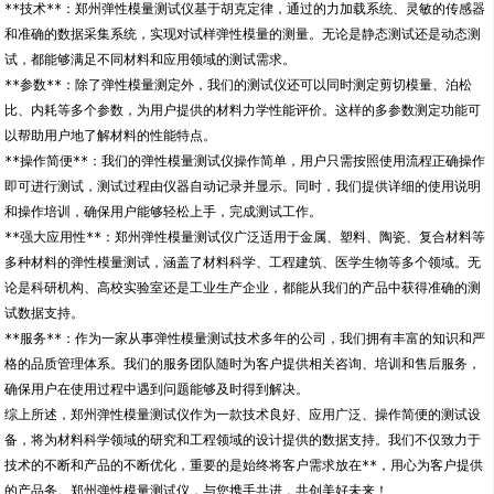
**技术**：郑州弹性模量测试仪基于胡克定律，通过的力加载系统、灵敏的传感器
和准确的数据采集系统，实现对试样弹性模量的测量。无论是静态测试还是动态测
试，都能够满足不同材料和应用领域的测试需求。
**参数**：除了弹性模量测定外，我们的测试仪还可以同时测定剪切模量、泊松
比、内耗等多个参数，为用户提供的材料力学性能评价。这样的多参数测定功能可
以帮助用户地了解材料的性能特点。
**操作简便**：我们的弹性模量测试仪操作简单，用户只需按照使用流程正确操作
即可进行测试，测试过程由仪器自动记录并显示。同时，我们提供详细的使用说明
和操作培训，确保用户能够轻松上手，完成测试工作。
**强大应用性**：郑州弹性模量测试仪广泛适用于金属、塑料、陶瓷、复合材料等
多种材料的弹性模量测试，涵盖了材料科学、工程建筑、医学生物等多个领域。无
论是科研机构、高校实验室还是工业生产企业，都能从我们的产品中获得准确的测
试数据支持。
**服务**：作为一家从事弹性模量测试技术多年的公司，我们拥有丰富的知识和严
格的品质管理体系。我们的服务团队随时为客户提供相关咨询、培训和售后服务，
确保用户在使用过程中遇到问题能够及时得到解决。
综上所述，郑州弹性模量测试仪作为一款技术良好、应用广泛、操作简便的测试设
备，将为材料科学领域的研究和工程领域的设计提供的数据支持。我们不仅致力于
技术的不断和产品的不断优化，重要的是始终将客户需求放在**，用心为客户提供
的产品务。郑州弹性模量测试仪，与您携手共进，共创美好未来！