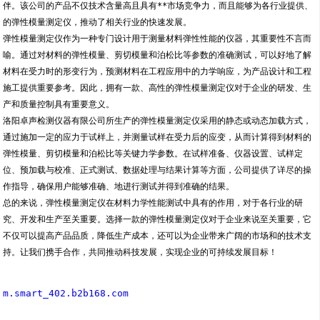
伴。该公司的产品不仅技术含量高且具有**市场竞争力，而且能够为各行业提供、
的弹性模量测定仪，推动了相关行业的快速发展。
弹性模量测定仪作为一种专门设计用于测量材料弹性性能的仪器，其重要性不言而
喻。通过对材料的弹性模量、剪切模量和泊松比等参数的准确测试，可以好地了解
材料在受力时的形变行为，预测材料在工程应用中的力学响应，为产品设计和工程
施工提供重要参考。因此，拥有一款、高性的弹性模量测定仪对于企业的研发、生
产和质量控制具有重要意义。
洛阳卓声检测仪器有限公司所生产的弹性模量测定仪采用的静态或动态加载方式，
通过施加一定的应力于试样上，并测量试样在受力后的应变，从而计算得到材料的
弹性模量、剪切模量和泊松比等关键力学参数。在试样准备、仪器设置、试样定
位、预加载与校准、正式测试、数据处理与结果计算等方面，公司提供了详尽的操
作指导，确保用户能够准确、地进行测试并得到准确的结果。
总的来说，弹性模量测定仪在材料力学性能测试中具有的作用，对于各行业的研
究、开发和生产至关重要。选择一款的弹性模量测定仪对于企业来说至关重要，它
不仅可以提高产品品质，降低生产成本，还可以为企业带来广阔的市场和的技术支
持。让我们携手合作，共同推动科技发展，实现企业的可持续发展目标！
m.smart_402.b2b168.com