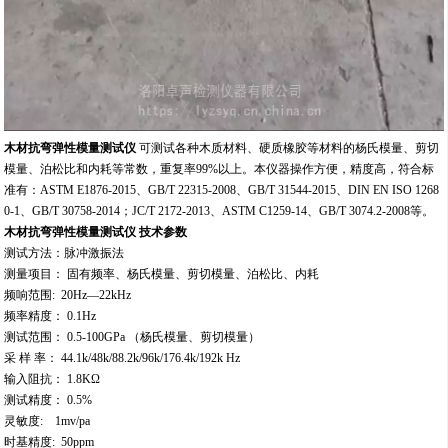
木材抗弯弹性模量测试仪
可测试各种木质材料、硬质橡胶等材料的杨氏模量、剪切
模量、泊松比和内耗等常数，重复率99%以上。本仪器操作方便，精度高，符合标
准有：ASTM E1876-2015、GB/T 22315-2008、GB/T 31544-2015、DIN EN ISO 1268
0-1、GB/T 30758-2014；JC/T 2172-2013、ASTM C1259-14、GB/T 3074.2-2008等。
木材抗弯弹性模量测试仪
技术参数
测试方法：脉冲激振法
测量项目： 固有频率、杨氏模量、剪切模量、泊松比、内耗
频响范围: 20Hz—22kHz
频率精度： 0.1Hz
测试范围： 0.5-100GPa （杨氏模量、剪切模量）
采 样 率： 44.1k/48k/88.2k/96k/176.4k/192k Hz
输入阻抗： 1.8KΩ
测试精度： 0.5%
灵敏度: 1mv/pa
时基精度: 50ppm