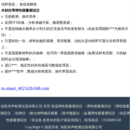
试样形状： 条状或棒状
木材抗弯弹性模量测试仪
n 无损检测、操作简单；
n 采用FFT转换，分析准确可靠，频谱图直观；
n 不需连续输出频率从小到大的正弦波信号给发射探头（此处采用国际***为推崇方
法）；
n 只需轻轻一击，材料的杨氏模量、剪切模量、泊松比及内耗即可显示在程序界面
上；
n 可直观观察材料的共振峰，也可同一界面观察谐振峰（如果试样有层裂、大的缺
陷时会出现谐振峰）；
n 进口***、稳定性好的传感器与数据处理器；
n 国外***软件，数据分析精度高，操作界面友好。
m.smart_402.b2b168.com
洛阳卓声检测仪器有限公司,专营
高温弹性模量测试仪
|
弹性模量测试仪
|
弹性模量
测定仪
|
动弹仪
|
耐火材料杨氏模量
|
脉冲激振法
|
金属弹性模量测试仪
|
动态弹
性模量测试仪
| 等业务,有意向的客户请咨询我们，联系电话：
13526995530
CopyRight © 版权所有:
洛阳卓声检测仪器有限公司