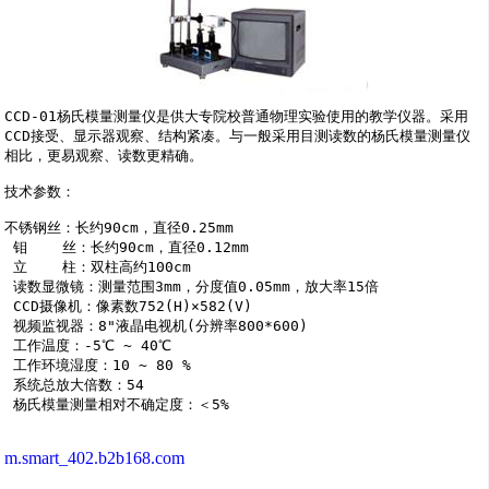
CCD-01杨氏模量测量仪是供大专院校普通物理实验使用的教学仪器。采用
CCD接受、显示器观察、结构紧凑。与一般采用目测读数的杨氏模量测量仪
相比，更易观察、读数更精确。

技术参数：

不锈钢丝：长约90cm，直径0.25mm

 钼    丝：长约90cm，直径0.12mm

 立    柱：双柱高约100cm

 读数显微镜：测量范围3mm，分度值0.05mm，放大率15倍

 CCD摄像机：像素数752(H)×582(V)

 视频监视器：8"液晶电视机(分辨率800*600)

 工作温度：-5℃ ~ 40℃

 工作环境湿度：10 ~ 80 %

 系统总放大倍数：54

 杨氏模量测量相对不确定度：＜5%
m.smart_402.b2b168.com