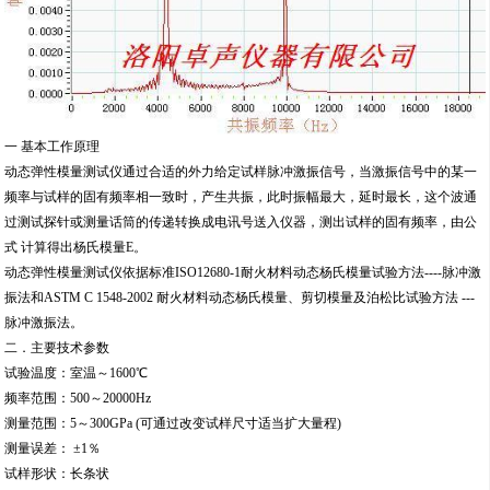
一 基本工作原理
动态弹性模量测试仪通过合适的外力给定试样脉冲激振信号，当激振信号中的某一
频率与试样的固有频率相一致时，产生共振，此时振幅最大，延时最长，这个波通
过测试探针或测量话筒的传递转换成电讯号送入仪器，测出试样的固有频率，由公
式 计算得出杨氏模量E。
动态弹性模量测试仪依据标准ISO12680-1耐火材料动态杨氏模量试验方法----脉冲激
振法和ASTM C 1548-2002 耐火材料动态杨氏模量、剪切模量及泊松比试验方法 ---
脉冲激振法。
二．主要技术参数
试验温度：室温～1600℃
频率范围：500～20000Hz
测量范围：5～300GPa (可通过改变试样尺寸适当扩大量程)
测量误差： ±1％
试样形状：长条状