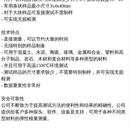
- 常用条状样品最小尺寸3x4x40mm
- 对于大块样品可直接测试不需制样
- 可实现无损检测
技术特点
- 直接测量，可以节约大量的时间
- 无须特别的样品制备
- 可用于混凝土、水泥、陶瓷、玻璃、金属和合金、塑料和高
分子制品、岩石、木材和复合材料等多种类型的材料
- 并且可用于高温1500℃环境测试
- 测试样品的尺寸要求较少，不需要特别制样，并可实现无损
检测
- 数据重复性非常好
安全可靠性
公司不断致力于提高测试方法的便利性和结果的精确性。公司
提供给客户多种探头、软件、设备及支持，可用于各种不同类
型材料的弹性模量测量。