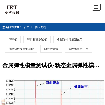
您当前的位置：
首页
>
供应商机
动弹仪
弹性模量测试仪
金属弹性模量测试仪
高温弹性模量测试仪
脉冲激振法
弹性模量测定仪
金属弹性模量测试仪-动态金属弹性模量测试仪