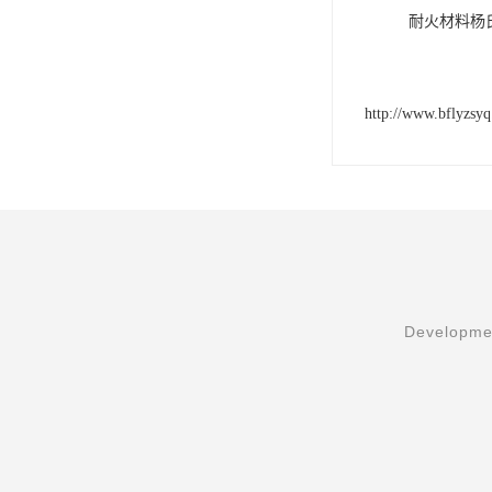
耐火材料杨
http://www.bflyzsy
Developmen