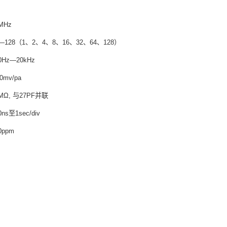
MHz
128（1、2、4、8、16、32、64、128）
Hz—20kHz
mv/pa
Ω, 与27PF并联
s至1sec/div
ppm