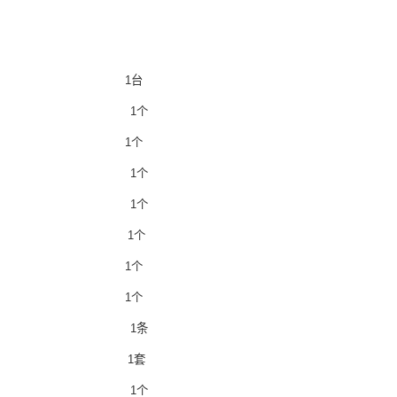
仪主机 1台
感器 1个
放大器 1个
励器 1个
励锤 1个
支架 1个
器支架 1个
适配器 1个
讯线 1条
软件 1套
纳箱 1个