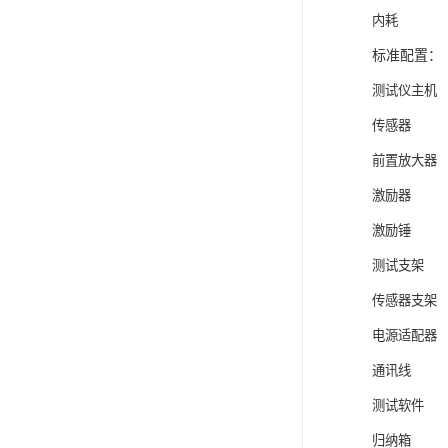
内耗
标准配置：
测试
传
前置
激
激
测试
传感
电源
通
测试
归