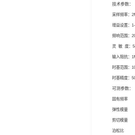
技术参数：
采样频率：2
增益设置：1—
频响范围：20
灵 敏 度：50
输入阻抗：1M
时基范围：10n
时基精度：50
可测参数：
固有频率
弹性模量
剪切模量
泊松比