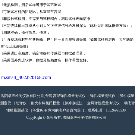
l
无损检测，测后试样可用于其它测试；
l
可测试材料的阻尼比，从室温至高温；
l
非接触式检测，不需要与试样耦合，测后试样表面洁净；
l
不需连续输出频率从小到大的正弦波信号给发射探头（此处采用国际推崇方法）；
l
测试准确，操作简单、快速；
l
可直观观察材料的共振峰，也可同一界面观察谐振峰（如果试样有层裂、大的缺陷
时会出现谐振峰）；
l
采用进口高精度、稳定性好的传感器与数据处理器；
l
采用国外先进软件，数据分析精度高，操作界面友好。
m.smart_402.b2b168.com
洛阳卓声检测仪器有限公司,专营
高温弹性模量测试仪
|
弹性模量测试仪
|
弹性模量
测定仪
|
动弹仪
|
耐火材料杨氏模量
|
脉冲激振法
|
金属弹性模量测试仪
|
动态弹
性模量测试仪
| 等业务,有意向的客户请咨询我们，联系电话：
13526995530
CopyRight © 版权所有:
洛阳卓声检测仪器有限公司