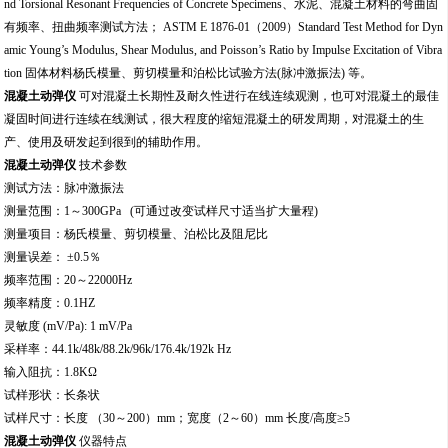
nd Torsional Resonant Frequencies of Concrete Specimens
、水泥、混凝土材料的弯曲固
有频率、扭曲频率测试方法；
ASTM E 1876-01
（
2009
）
Standard Test Method for Dyn
amic Young’s Modulus, Shear Modulus, and Poisson’s Ratio by Impulse Excitation of Vibra
tion
固体材料
杨氏模量
、剪切模量和泊松比试验方法
(
脉冲激振法
)
等。
混凝土动弹仪
可对混凝土长期性及耐久性进行在线连续观测，也可对混凝土的最佳
凝固时间进行连续在线测试，很大程度的缩短混凝土的研发周期，对混凝土的生
产、使用及研发起到很到的辅助作用。
混凝土动弹仪
技术参数
测试方法：脉冲激振法
测量范围：
1
～
300GPa (
可通过改变试样尺寸适当扩大量程
)
测量项目：杨氏模量、剪切模量、泊松比及阻尼比
测量误差：
±
0.5
％
频率范围：
20
～
22000Hz
频率精度：
0.1HZ
灵敏度
(mV/Pa): 1 mV/Pa
采样率：
44.1k/48k/88.2k/96k/176.4k/192k Hz
输入阻抗：
1.8K
Ω
试样形状：长条状
试样尺寸：长度
（
30
～
200
）
mm
；宽度（
2
～
60
）
mm
长度
/
高度≥
5
混凝土动弹仪
仪器特点