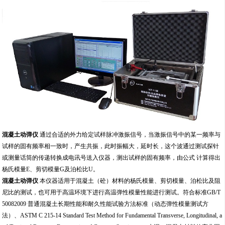
混凝土动弹仪
通过合适的外力给定试样脉冲激振信号，当激振信号中的某一频率与
试样的固有频率相一致时，产生共振，此时振幅大，延时长，这个波通过测试探针
或测量话筒的传递转换成电讯号送入仪器，测出试样的固有频率，由公式
计算得出
杨氏模量
E
、剪切模量
G
及泊松比
U
。
混凝土动弹仪
本仪器适用于混凝土（砼）材料的杨氏模量、剪切模量、泊松比及阻
尼比的测试，也可用于高温环境下进行高温弹性模量性能进行测试。符合标准
GB/T
50082009
普通混凝土长期性能和耐久性能试验方法标准（动态弹性模量测试方
法）、
ASTM C 215-14 Standard Test Method for Fundamental Transverse, Longitudinal, a