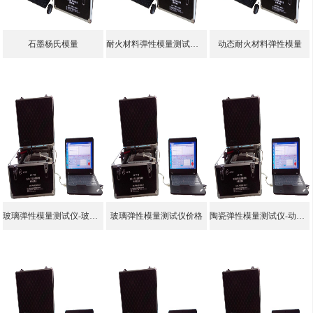
石墨杨氏模量
耐火材料弹性模量测试仪-耐火材料杨氏模量
动态耐火材料弹性模量
玻璃弹性模量测试仪-玻璃弹性模量测试仪定做
玻璃弹性模量测试仪价格
陶瓷弹性模量测试仪-动态陶瓷弹性模量测试仪