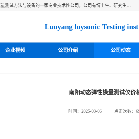
洛阳卓声仪器有限公司是一家致力于研究各种固体材料弹性模量测试方法与设备的一家专业技术性公司，公司有博士生、研究生等相关人员专业从事该技术的研发开拓，目前已开发成功出常温动态弹性模量仪、高温动态弹性模量仪，可测试不同材料、不同形状的弹性模量，测试技术达国内成员之一水平，国际先进水平，望有识之士能共同合作，为材料的生产、研发提供必要的技术支持。
企业视频
公司介绍
公司动态
南阳动态弹性模量测试仪价
时间：2025-03-06
点击次数：69